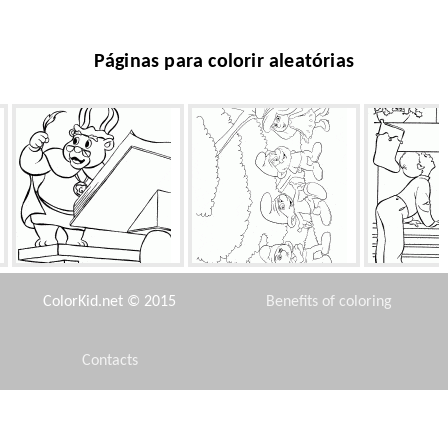
Páginas para colorir aleatórias
O mais sábio Gummi
Os Smurfs
A curiosidad
ColorKid.net © 2015
Benefits of coloring
Contacts
Disclaimer
Árvore de Natal no inverno
Menina esculpe boneco de
Pônei tr