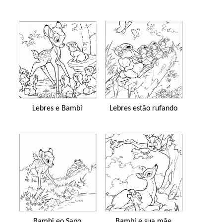
Lebres e Bambi
Lebres estão rufando
Bambi eo Sapo
Bambi e sua mãe