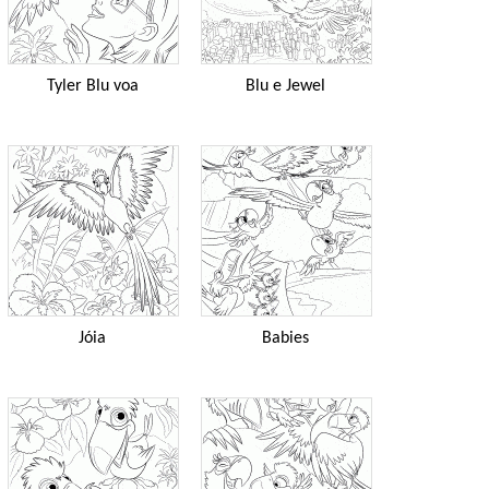
Tyler Blu voa
Blu e Jewel
Jóia
Babies