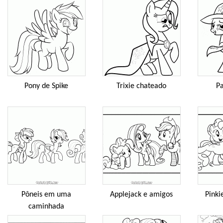
Pony de Spike
Trixie chateado
Pa
Pôneis em uma
Applejack e amigos
Pinki
caminhada