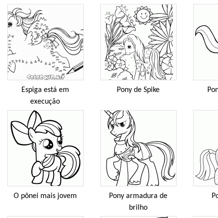
Espiga está em
Pony de Spike
Pon
execução
O pônei mais jovem
Pony armadura de
P
brilho