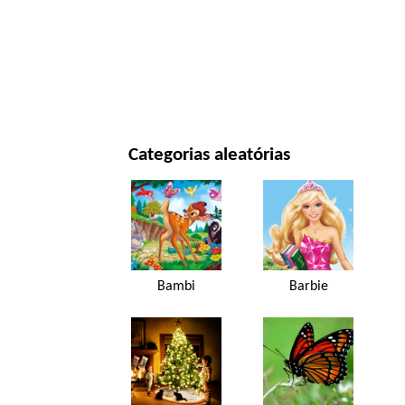
ANO NOVO E NATAL
FILMES E SÉRIES
NATUREZA
Categorias aleatórias
Bambi
Barbie