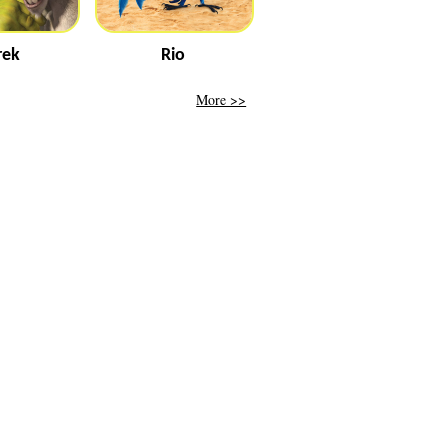
rek
Rio
More >>