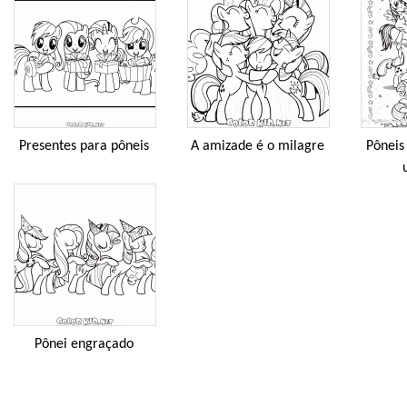
Presentes para pôneis
A amizade é o milagre
Pôneis
Pônei engraçado