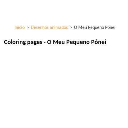
Skip to
ColorKid.net
main
content
Início
>
Desenhos animados
>
O Meu Pequeno Pónei
Coloring pages - O Meu Pequeno Pónei