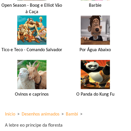
Open Season - Boog e Elliot Vão
Barbie
à Caça
Tico e Teco - Comando Salvador
Por Água Abaixo
Ovinos e caprinos
O Panda do Kung Fu
Início
>
Desenhos animados
>
Bambi
>
A lebre eo príncipe da floresta