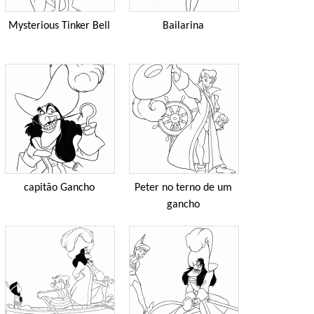
Mysterious Tinker Bell
Bailarina
capitão Gancho
Peter no terno de um
gancho