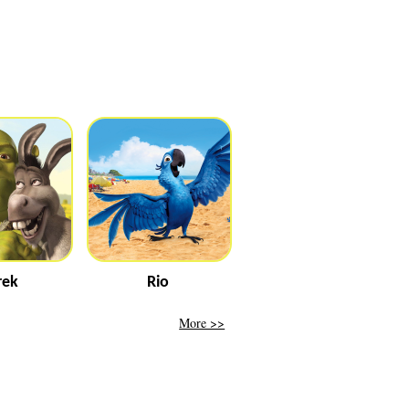
rek
Rio
More >>