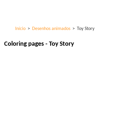
Skip to
ColorKid.net
main
content
Início
>
Desenhos animados
>
Toy Story
Coloring pages - Toy Story