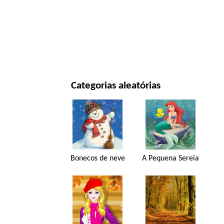
ANO NOVO E NATAL
FILMES E SÉRIES
NATUREZA
Categorias aleatórias
Bonecos de neve
A Pequena Sereia