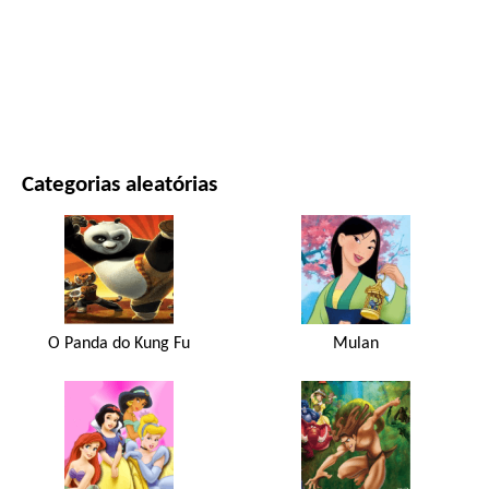
FILMES E SÉRIES
NATUREZA
Categorias aleatórias
O Panda do Kung Fu
Mulan