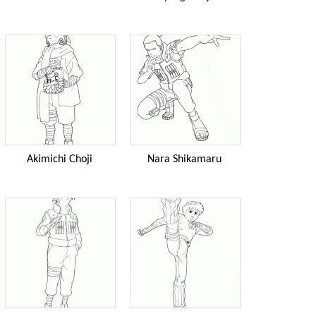
Akimichi Choji
Nara Shikamaru