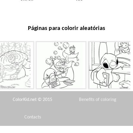
Páginas para colorir aleatórias
a com os pais
Ônibus escolar
Ponto para fora
ColorKid.net © 2015
Benefits of coloring
Contacts