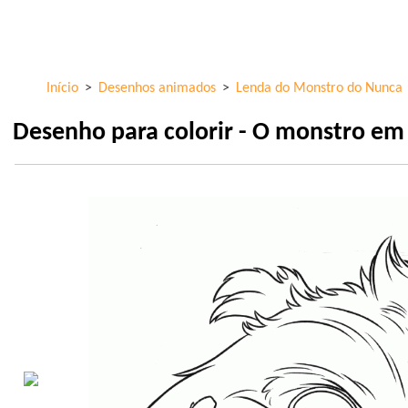
Skip to
ColorKid.net
main
content
Início
>
Desenhos animados
>
Lenda do Monstro do Nunca
Desenho para colorir - O monstro e