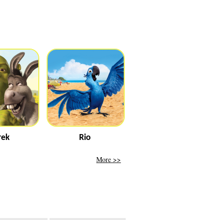
rek
Rio
More >>