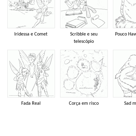
Iridessa e Comet
Scribble e seu
Pouco Haw
telescópio
Fada Real
Corça em risco
Sad m