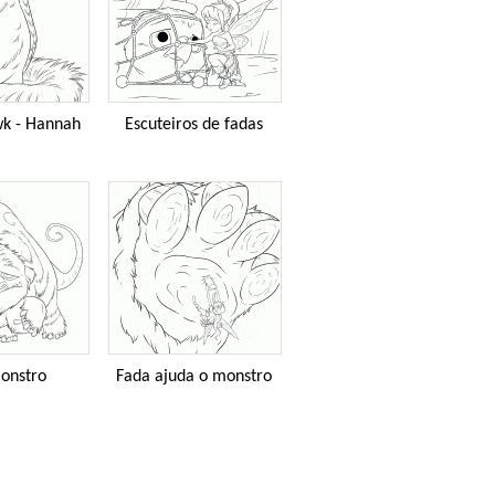
k - Hannah
Escuteiros de fadas
onstro
Fada ajuda o monstro