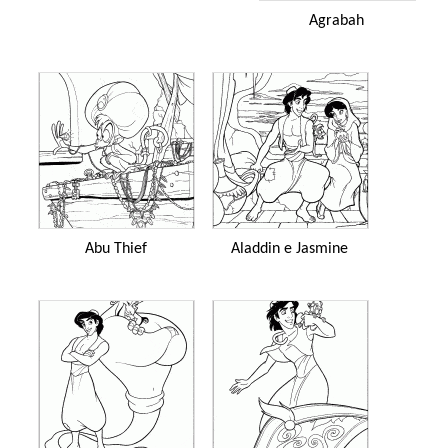
Agrabah
Abu Thief
Aladdin e Jasmine