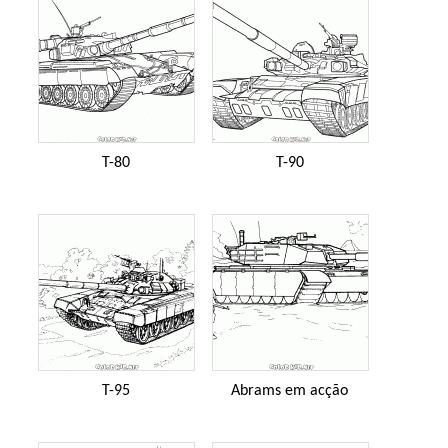
T-80
T-90
T-95
Abrams em acção