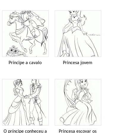
Príncipe a cavalo
Princesa jovem
O príncipe conheceu a
Princesa escovar os