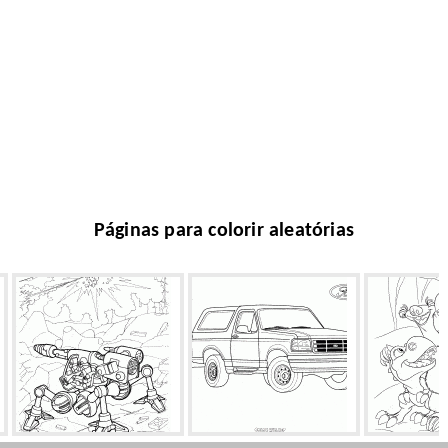
Páginas para colorir aleatórias
Walking Robot
Big Ford
Sid como 