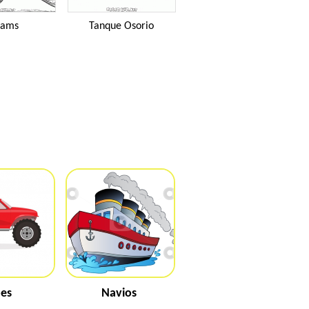
rams
Tanque Osorio
pes
Navios