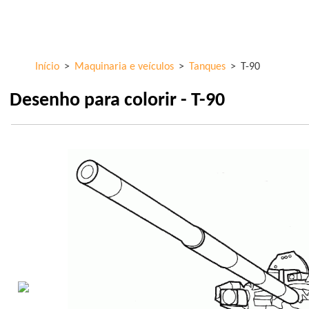
Skip to
ColorKid.net
main
content
Início
>
Maquinaria e veículos
>
Tanques
>
T-90
Desenho para colorir - T-90