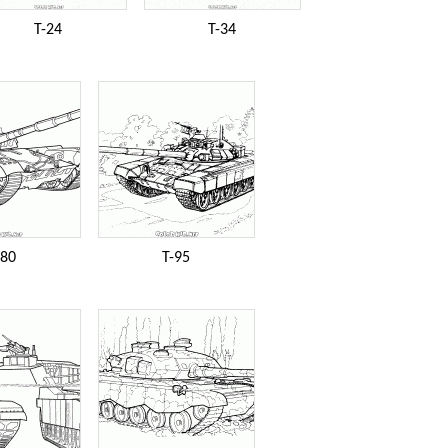
T-24
T-34
-80
T-95