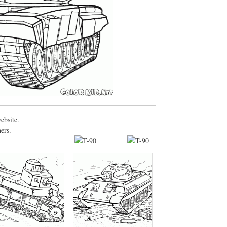
ebsite.
ers.