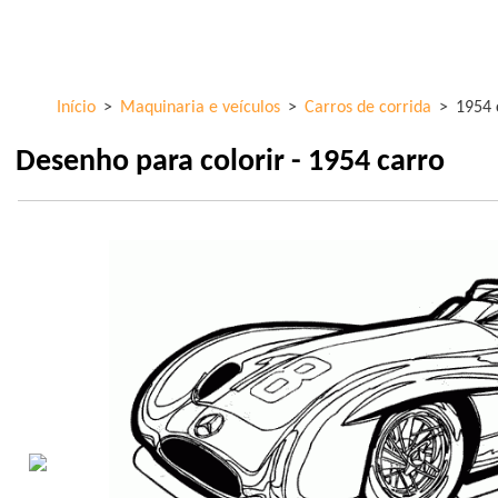
Skip to
ColorKid.net
main
content
Início
>
Maquinaria e veículos
>
Carros de corrida
>
1954 
Desenho para colorir - 1954 carro