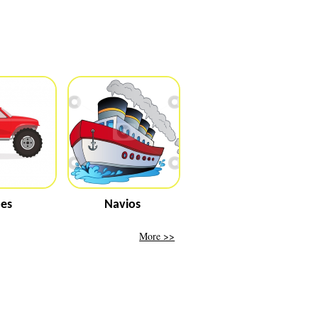
pes
Navios
More >>