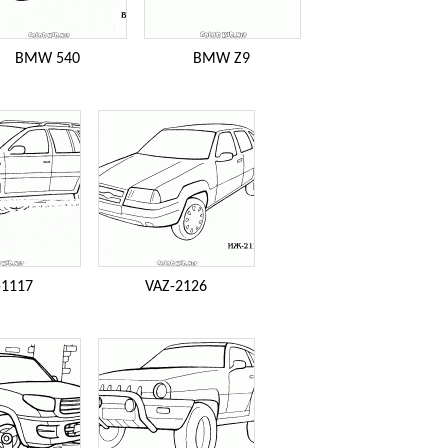
BMW 540
BMW Z9
-1117
VAZ-2126