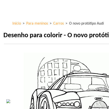
Skip to
ColorKid.net
main
content
Início
>
Para meninos
>
Carros
>
O novo protótipo Audi
Desenho para colorir - O novo protót