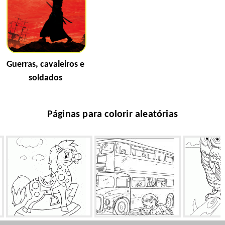
Guerras, cavaleiros e
soldados
Páginas para colorir aleatórias
Cavalo de atração
Capital Bus
Noite 