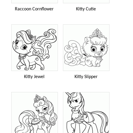
Raccoon Cornflower
Kitty Cutie
Kitty Jewel
Kitty Slipper