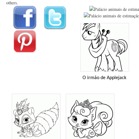
others.
O irmão de Applejack