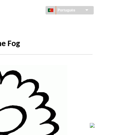
Português
he Fog