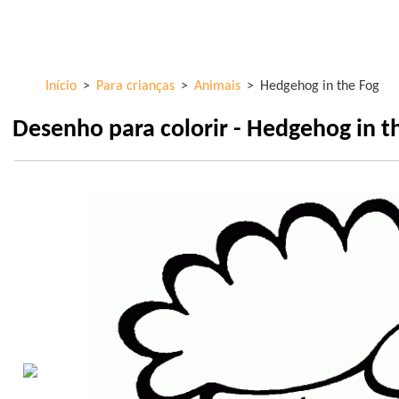
Skip to
ColorKid.net
main
content
Início
>
Para crianças
>
Animais
>
Hedgehog in the Fog
Desenho para colorir - Hedgehog in t