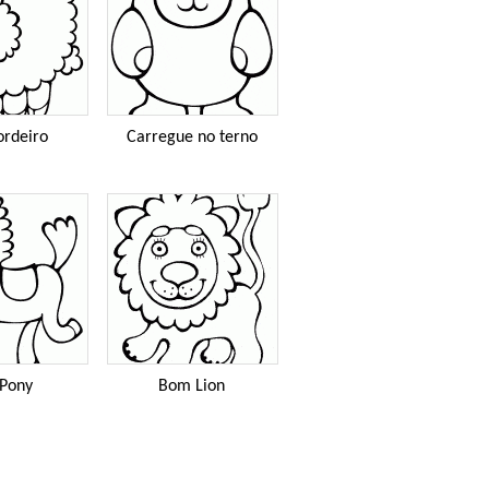
ordeiro
Carregue no terno
 Pony
Bom Lion