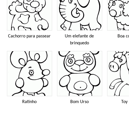
Cachorro para passear
Um elefante de
Boa c
brinquedo
Ratinho
Bom Urso
Toy