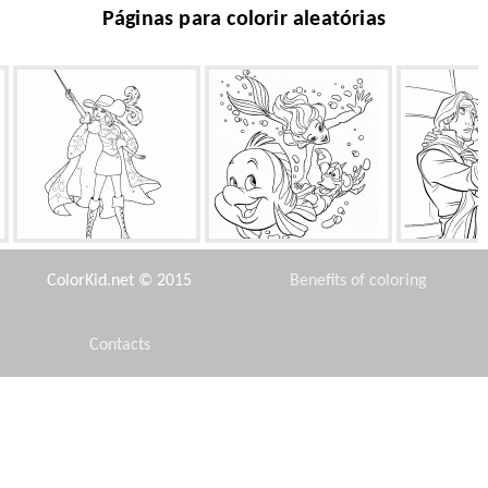
Páginas para colorir aleatórias
Barbie Guerreiro
Solha Sebastian e The Little
Flynn Ride
Mermaid
ColorKid.net © 2015
Benefits of coloring
Contacts
Disclaimer
1952 carro
Ursos e goblins
Honda
Privacy Policy