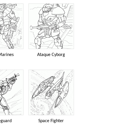
Marines
Ataque Cyborg
eguard
Space Fighter