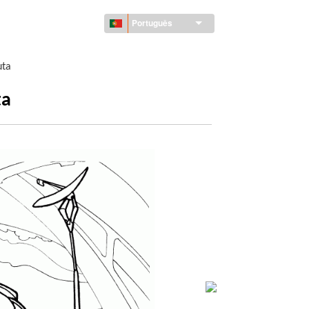
Português
uta
ta