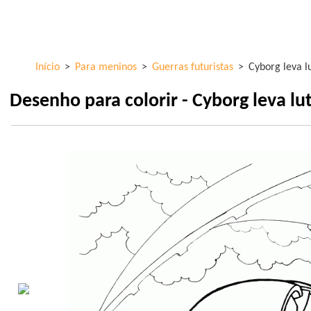
Skip to
ColorKid.net
main
content
Início
>
Para meninos
>
Guerras futuristas
>
Cyborg leva l
Desenho para colorir - Cyborg leva lu