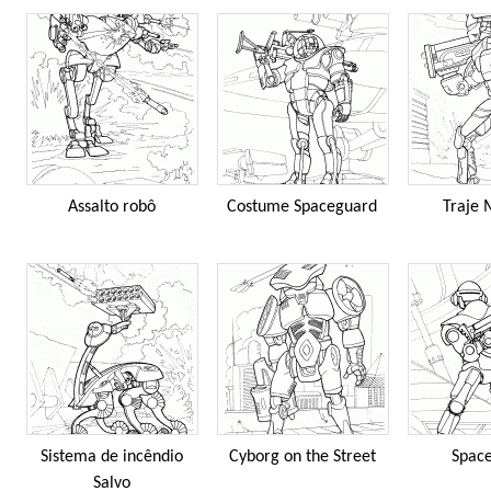
Assalto robô
Costume Spaceguard
Traje 
Sistema de incêndio
Cyborg on the Street
Spac
Salvo