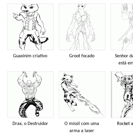
Guaxinim criativo
Groot focado
Senhor da
está e
Drax, o Destruidor
O míssil com uma
Rocket 
arma a laser