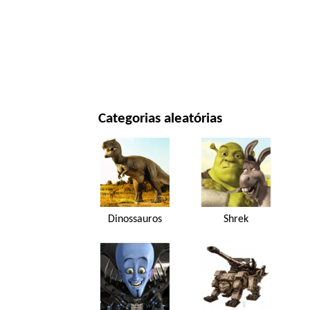
ANO NOVO E NATAL
FILMES E SÉRIES
NATUREZA
Categorias aleatórias
Dinossauros
Shrek