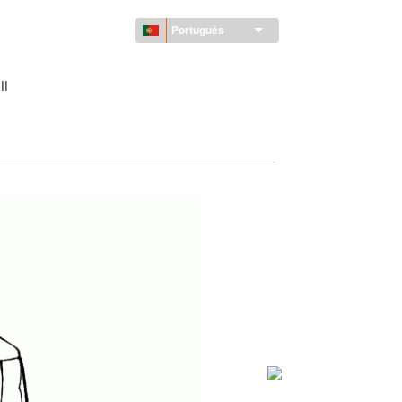
Português
ll