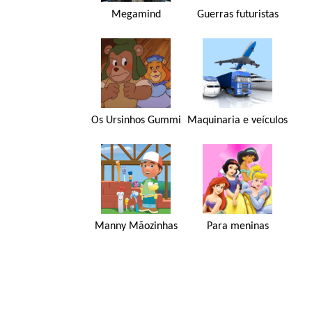
Megamind
Guerras futuristas
Os Ursinhos Gummi
Maquinaria e veículos
Manny Mãozinhas
Para meninas